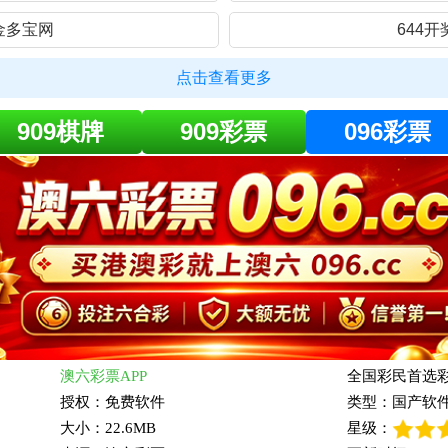
金多宝网
644开
黄大仙网
彩民网
点击查看更多
九五至尊
曾道人
909棋牌
909彩票
096彩票
摇钱树网
香港挂
铁盘神算
九龙心
青龙阁网
藏宝阁
惠泽社群
刘伯温
雷锋总站
凤凰天
澳六彩票APP
全国彩民首选
六合彩票
神算子
授权：免费软件
类型：国产软
大小：22.6MB
星级：
聚宝盆网
天线宝