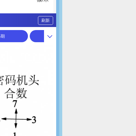
刷新
6期
2026-85期
2026-