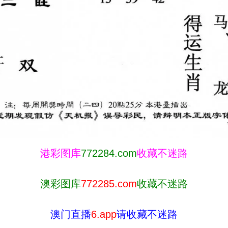
港彩图库
772284.com
收藏不迷路
澳彩图库
772285.com
收藏不迷路
澳门直播
6.app
请收藏不迷路