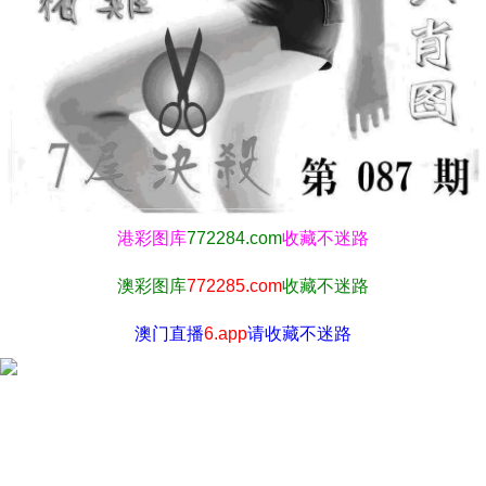
港彩图库
772284.com
收藏不迷路
澳彩图库
772285.com
收藏不迷路
澳门直播
6.app
请收藏不迷路