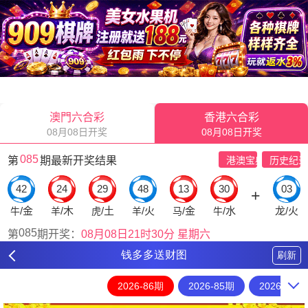
钱多多送财图
刷新
2026-86期
2026-85期
2026-84期