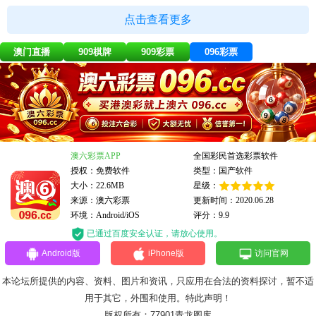
黄大仙网
彩民网站
点击查看更多
九五至尊
曾道人网
澳门直播
909棋牌
909彩票
096彩票
摇钱树网
香港挂牌
铁盘神算
九龙心水
青龙阁网
藏宝阁网
澳六彩票APP
全国彩民首选彩票软件
授权：免费软件
类型：国产软件
惠泽社群
刘伯温网
大小：22.6MB
星级：
来源：澳六彩票
更新时间：2020.06.28
雷锋总站
凤凰天机
环境：Android/iOS
评分：9.9
已通过百度安全认证，请放心使用。
六合彩票
神算子网
Android版
iPhone版
访问官网
聚宝盆网
天线宝宝
本论坛所提供的内容、资料、图片和资讯，只应用在合法的资料探讨，暂不适
用于其它，外围和使用。特此声明！
跑狗论坛
红姐论坛
版权所有：77901青龙图库