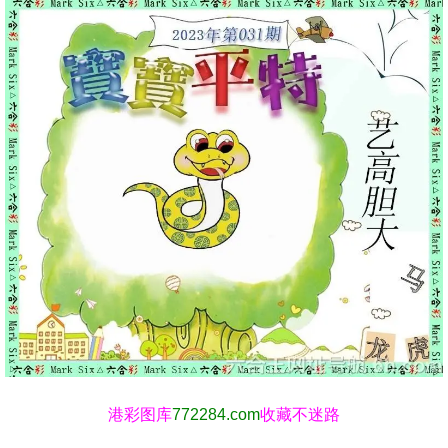
港彩图库
772284.com
收藏不迷路