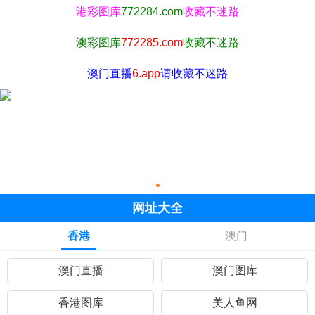
港彩图库
772284.com
收藏不迷路
澳彩图库
772285.com
收藏不迷路
澳门直播
6.app
请收藏不迷路
网址大全
香港
澳门
澳门直播
澳门图库
香港图库
美人鱼网