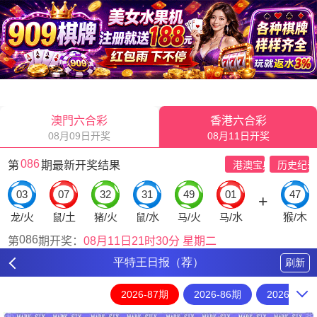
平特王日报（荐）
刷新
2026-87期
2026-86期
2026-85期