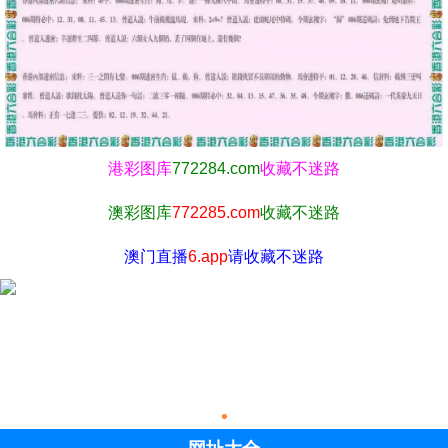
港彩图库
772284.com
收藏不迷路
澳彩图库
772285.com
收藏不迷路
澳门直播
6.app
请收藏不迷路